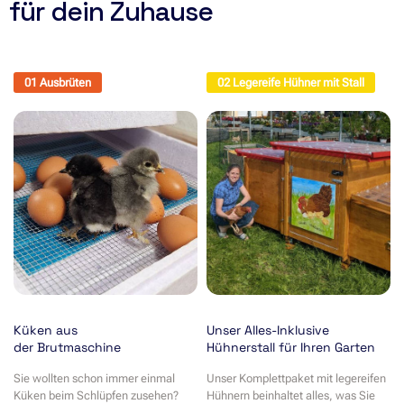
für dein Zuhause
01 Ausbrüten
02 Legereife Hühner mit Stall
Küken aus
Unser Alles-Inklusive
der Brutmaschine
Hühnerstall für Ihren Garten
Sie wollten schon immer einmal
Unser Komplettpaket mit legereifen
Küken beim Schlüpfen zusehen?
Hühnern beinhaltet alles, was Sie