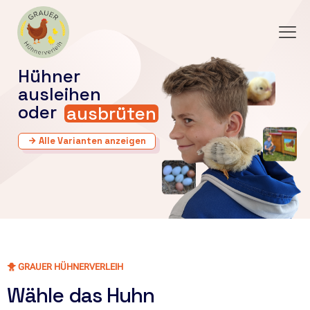
Hühner
ausleihen
oder
ausbrüten
Alle Varianten anzeigen
arrow_forward
🐥 GRAUER HÜHNERVERLEIH
Wähle das Huhn